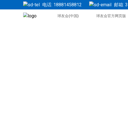
电话: 18881458812
邮箱: 3
球友会(中国)
球友会官方网页版